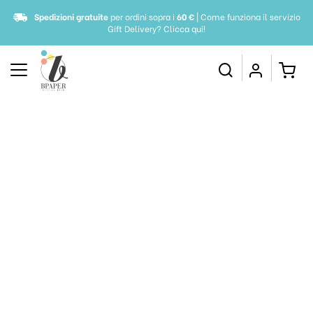
Spedizioni gratuite
per ordini sopra i
60 €
| Come funziona il servizio
Gift Delivery?
Clicca qui!