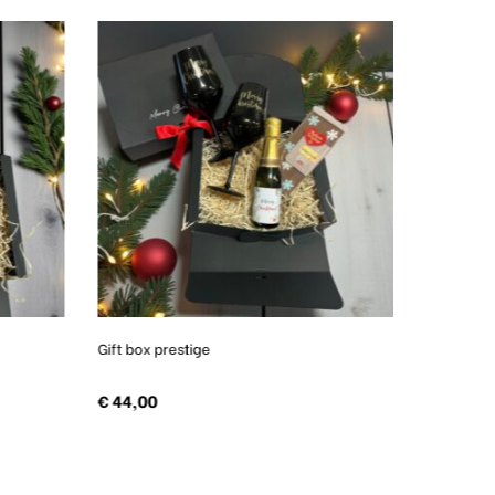
Gift box prestige
Portachiav
con conf
€
44,00
€
10,00